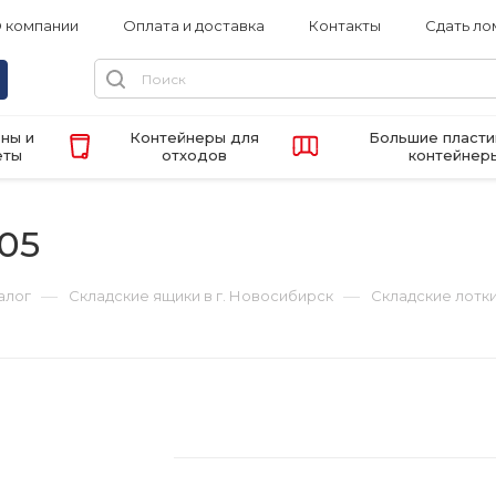
 компании
Оплата и доставка
Контакты
Сдать ло
ны и
Контейнеры для
Большие пласт
еты
отходов
контейнер
05
—
—
алог
Складские ящики в г. Новосибирск
Складские лотки