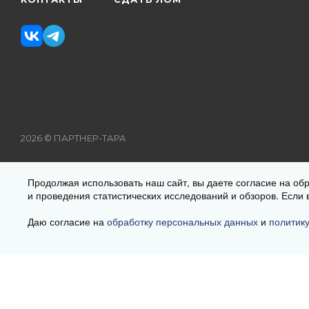
2026 © ПАРТНЕР-ТАРА
Рекомендуемые цены на поставляемую продукцию указаны н
Продолжая использовать наш сайт, вы даете согласие на об
товара Вам уточнит менеджер при оформлении заказа. Цена
и проведения статистических исследований и обзоров. Если 
данный интернет-сайт носит исключительно информационный 
Гражданского кодекса РФ
Даю согласие на
обработку персональных данных
и
политик