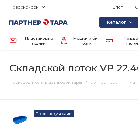
Новосибирск
Блог
О
Каталог
Пластиковые
Мешки и биг-
Поддо
ящики
бэги
палл
Складской лоток VP 22.4
—
Производитель пластиковой тары – "Партнер-Тара"
Кат
Производим сами