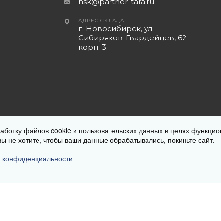
nsk@partner-tara.ru
АДРЕС СКЛАДА
г. Новосибирск, ул.
Сибиряков-Гвардейцев, 62
корп. 3.
а страницах с описанием товара. Все предложения на сайте не
работку файлов cookie и пользовательских данных в целях функцио
 на продукцию меняется в зависимости от региона местонахожд
вы не хотите, чтобы ваши данные обрабатывались, покиньте сайт.
характер и ни при каких условиях не является публичной оферт
у конфиденциальности