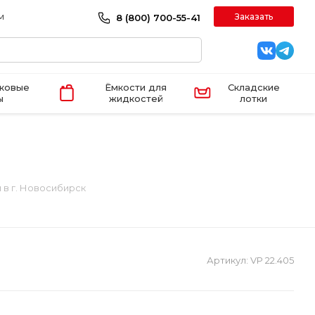
м
Заказать
8 (800) 700-55-41
иковые
Ёмкости для
Складские
ы
жидкостей
лотки
 в г. Новосибирск
Артикул:
VP 22.405